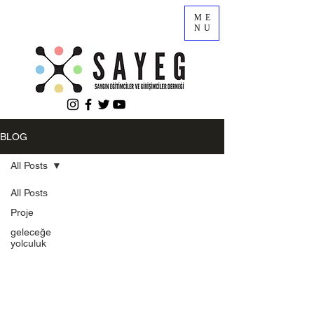
ME
NU
BLOG
All Posts
All Posts
Proje
geleceğe
yolculuk