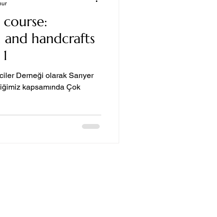
nur
 course:
m and handcrafts
 1
ciler Derneği olarak Sarıyer
irliğimiz kapsamında Çok