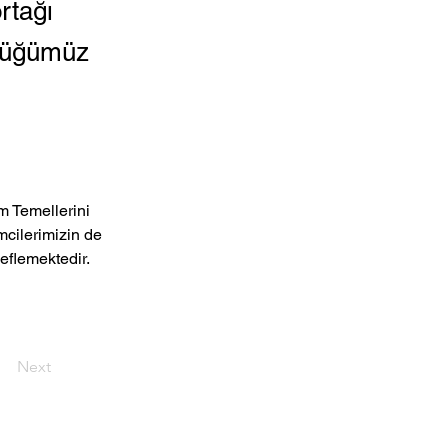
rtağı
ttüğümüz
m Temellerini 
mcilerimizin de 
deflemektedir. 
Next