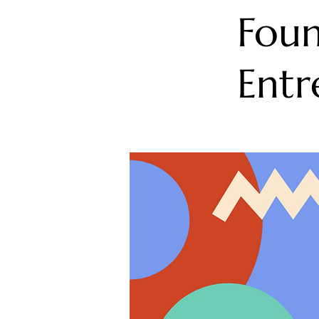
Foun
Entr