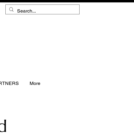
RTNERS
More
d