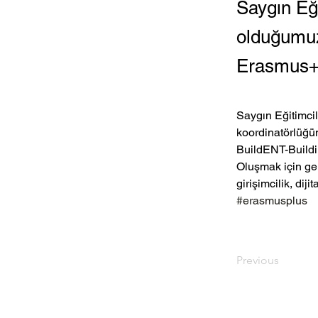
Saygın Eği
olduğumuz
Erasmus+ K
Saygın Eğitimcil
koordinatörlüğü
BuildENT-Buildin
Oluşmak için gen
girişimcilik, dij
#erasmusplus
Previous