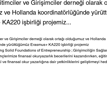
timciler ve Girişimciler derneği olarak o
 ve Hollanda koordinatörlüğünde yürü
A220 işbirliği projemiz...
er ve Girişimciler derneği olarak ortağı olduğumuz ve Hollanda 
nde yürüttüğümüz Erasmus+ KA220 işbirliği projemiz 
g Solid Foundations of Entrepreneurship ; Girişimciliğin Sağla
çlerimize finansal okuryazarlık becerilerini kazandırırken, eğiti
ital ve finansal okur yazarlığına dair yetkinliklerini geliştirmeyi he